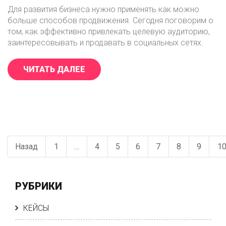
Для развития бизнеса нужно применять как можно
больше способов продвижения. Сегодня поговорим о
том, как эффективно привлекать целевую аудиторию,
заинтересовывать и продавать в социальных сетях.
ЧИТАТЬ ДАЛЕЕ
«СЕКРЕТЫ УСПЕШНОГО SMM-ПР
Навигация
Назад
1
…
4
5
6
7
8
9
1
Предыдущая
Страница
Страница
Страница
Страница
Страница
Страница
Страни
С
по
страница
записям
РУБРИКИ
КЕЙСЫ