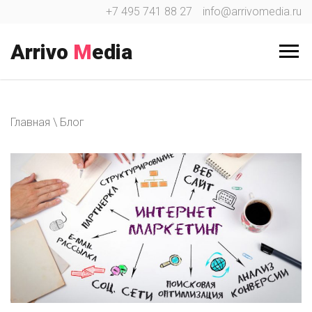
Перейти
+7 495 741 88 27
info@arrivomedia.ru
к
содержимому
Arrivo
M
edia
Главная
\
Блог