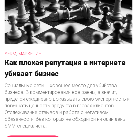
,
SERM
МАРКЕТИНГ
Как плохая репутация в интернете
убивает бизнес
Социальные сети — хорошее место для убийства
бизнеса. В комментировании все равны, а значит,
придется ежедневно доказывать свою экспертность и
повышать ценность продукта в глазах клиентов.
Отслеживание отзывов и работа с негативом —
обязанности, без которых не обходится ни один день
SMM-специалиста.