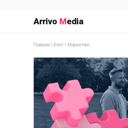
Перейти
к
содержимому
Arrivo
M
edia
Главная
\
Блог
\
Маркетинг