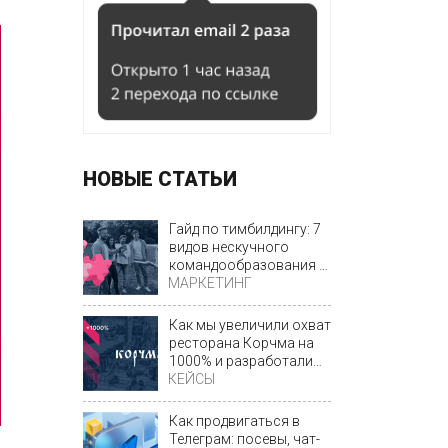
НОВЫЕ СТАТЬИ
Гайд по тимбилдингу: 7
видов нескучного
командообразования с
МАРКЕТИНГ
примерами
Как мы увеличили охват
ресторана Корчма на
1000% и разработали
КЕЙСЫ
уникальный фирменный
стиль
Как продвигаться в
Телеграм: посевы, чат-