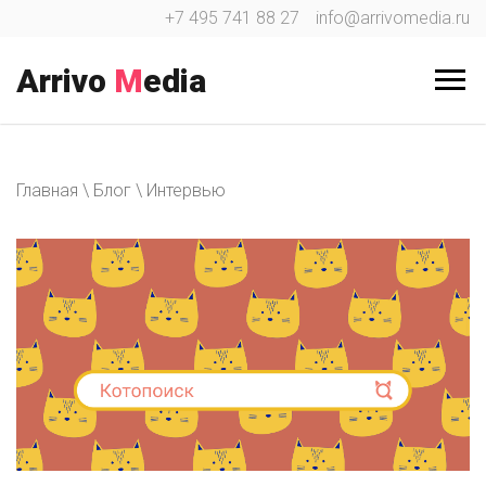
Перейти
+7 495 741 88 27
info@arrivomedia.ru
к
содержимому
Arrivo
M
edia
Главная
\
Блог
\
Интервью